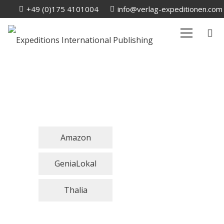
+49 (0)175 4101004
info@verlag-expeditionen.com
Amazon
GeniaLokal
Thalia