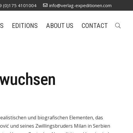
9 (0)175 4101004
info@verlag-expeditionen.com
S
EDITIONS
ABOUT US
CONTACT
anwuchsen
realistischen und biografischen Elementen, das
ković und seines Zwillingsbruders Milan in Serbien