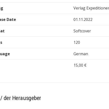
ag
Verlag Expeditione
ase Date
01.11.2022
at
Softcover
s
120
guage
German
15,00 €
 / der Herausgeber