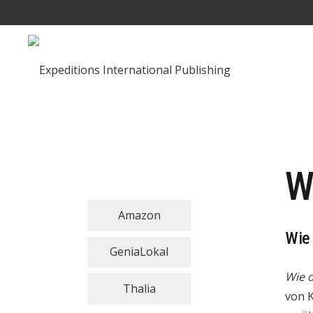
W
Amazon
Wie 
GeniaLokal
Wie d
Thalia
von K