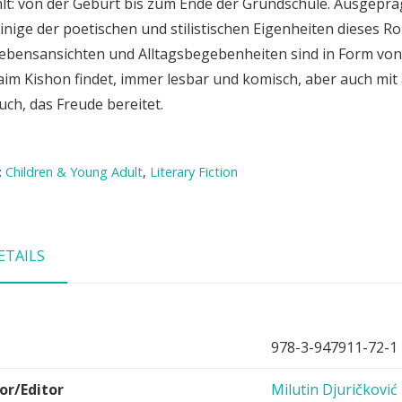
lt: von der Geburt bis zum Ende der Grundschule. Ausgeprä
inige der poetischen und stilistischen Eigenheiten dieses R
ebensansichten und Alltagsbegebenheiten sind in Form von
im Kishon findet, immer lesbar und komisch, aber auch mit 
uch, das Freude bereitet.
:
Children & Young Adult
,
Literary Fiction
ETAILS
978-3-947911-72-1
or/Editor
Milutin Djuričković