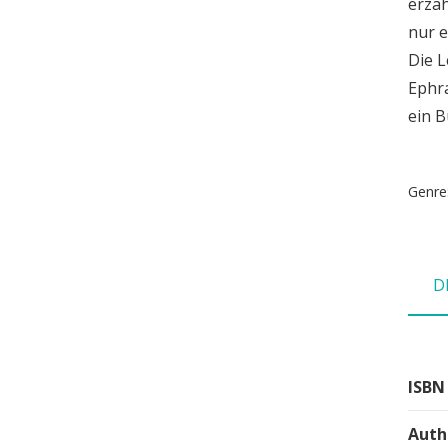
erzäh
nur e
Die L
Ephra
ein B
Genre
D
ISBN
Auth