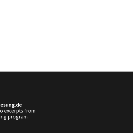
esung.de
 to excerpts from
hing program.