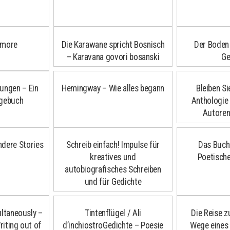
Amore
Die Karawane spricht Bosnisch
Der Boden
– Karavana govori bosanski
Ge
lungen – Ein
Hemingway – Wie alles begann
Bleiben Si
agebuch
Anthologie
Autoren
ndere Stories
Schreib einfach! Impulse für
Das Buch
kreatives und
Poetisch
autobiografisches Schreiben
und für Gedichte
ultaneously –
Tintenflügel / Ali
Die Reise zu
iting out of
d’inchiostroGedichte – Poesie
Wege eines