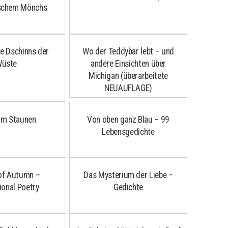
ischem Mönchs
ie Dschinns der
Wo der Teddybär lebt – und
üste
andere Einsichten über
Michigan (überarbeitete
NEUAUFLAGE)
im Staunen
Von oben ganz Blau – 99
Lebensgedichte
of Autumn –
Das Mysterium der Liebe –
ional Poetry
Gedichte