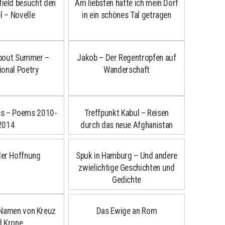
field besucht den
Am liebsten hätte ich mein Dorf
 – Novelle
in ein schönes Tal getragen
 about Summer –
Jakob – Der Regentropfen auf
ional Poetry
Wanderschaft
ss – Poems 2010-
Treffpunkt Kabul – Reisen
2014
durch das neue Afghanistan
der Hoffnung
Spuk in Hamburg – Und andere
zwielichtige Geschichten und
Gedichte
 Namen von Kreuz
Das Ewige an Rom
d Krone