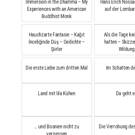
Immersion in the Dhamma – My
Hans Erich Nossa
Experiences with an American
auf der Lomba
Buddhist Monk
Hauchzarte Fantasie – Kağıt
Als die Tage k
İnceliğinde Düş – Gedichte –
hatten – Skizz
Şiirler
Wildung
Die erste Liebe zum dritten Mal
Im Schatten d
Land mit lila Kühen
Da geht e
… und Bosnien nicht zu
Die Verrohung de
vergessen