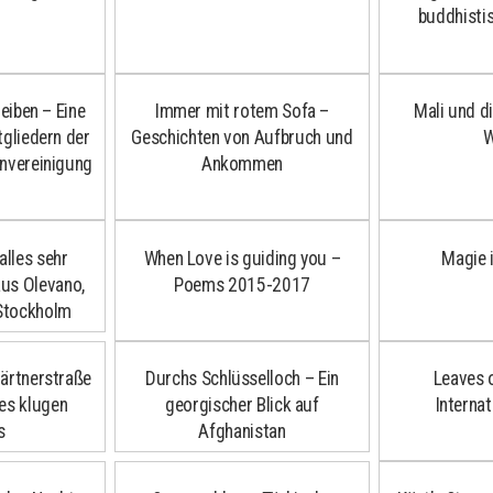
buddhist
eiben – Eine
Immer mit rotem Sofa –
Mali und d
tgliedern der
Geschichten von Aufbruch und
W
nvereinigung
Ankommen
alles sehr
When Love is guiding you –
Magie 
aus Olevano,
Poems 2015-2017
Stockholm
Gärtnerstraße
Durchs Schlüsselloch – Ein
Leaves 
nes klugen
georgischer Blick auf
Internat
s
Afghanistan