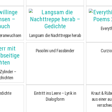
Everyth
 heranwuchsen
Langsam die Nachttreppe herab
Pasolini und Fassbinder
Curzio
Zylinder –
chichten
edichte
Eintritt ins Leere – Lyrik in
Kraut & Rüb
Dialogform
aus einer a
verschw