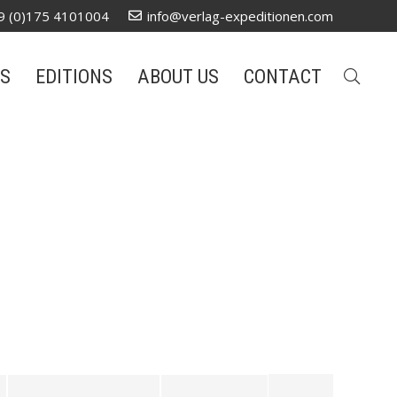
9 (0)175 4101004
info@verlag-expeditionen.com
S
EDITIONS
ABOUT US
CONTACT