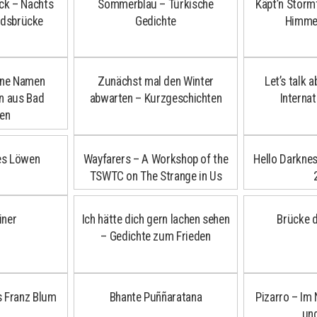
ck – Nachts
Sommerblau – Türkische
Käpt’n Storm
rdsbrücke
Gedichte
Himmel
eine Namen
Zunächst mal den Winter
Let’s talk
en aus Bad
abwarten – Kurzgeschichten
Internat
en
es Löwen
Wayfarers – A Workshop of the
Hello Darkne
TSWTC on The Strange in Us
iner
Ich hätte dich gern lachen sehen
Brücke 
– Gedichte zum Frieden
s Franz Blum
Bhante Puññaratana
Pizarro – Im
un