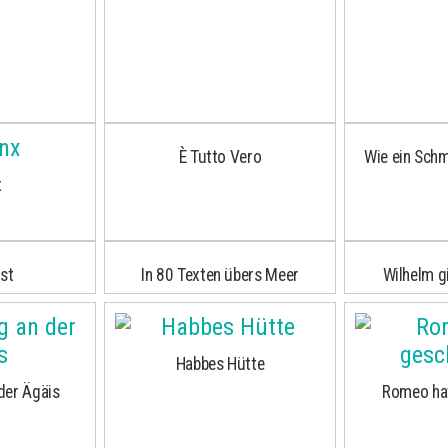
È Tutto Vero
Wie ein Schm
x
ost
In 80 Texten übers Meer
Wilhelm g
Habbes Hütte
der Ägäis
Romeo ha