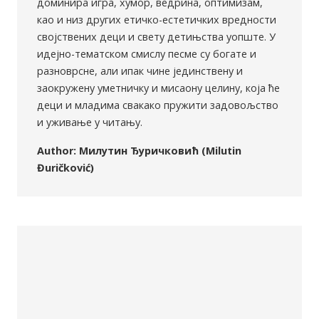
доминира игра, хумор, ведрина, оптимизам,
као и низ других етичко-естетичких вредности
својствених деци и свету детињства уопште. У
идејно-тематском смислу песме су богате и
разноврсне, али ипак чине јединствену и
заокружену уметничку и мисаону целину, која ће
деци и младима свакако пружити задовољство
и уживање у читању.
Author: Милутин Ђуричковић (Milutin
Đuričković)