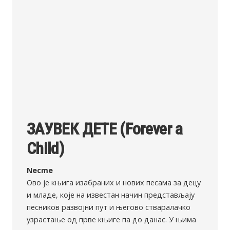
ЗАУВЕК ДЕТЕ (Forever a
Child)
Nесme
Ово је књига изабраних и нових песама за децу
и младе, које на известан начин представљају
песников развојни пут и његово стваралачко
узрастање од прве књиге па до данас. У њима