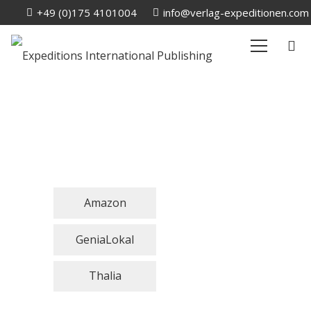
+49 (0)175 4101004
info@verlag-expeditionen.com
Amazon
GeniaLokal
Thalia