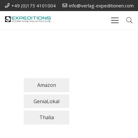
+49 (0)175 4101004
info@verlag-expeditionen.com
Amazon
GeniaLokal
Thalia