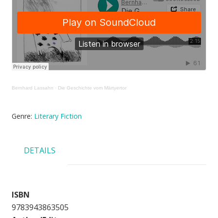
Bernhard Lassahn
·
Die Geschichte vom Märtyertor
Genre:
Literary Fiction
DETAILS
ISBN
9783943863505