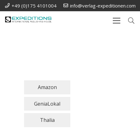
+49 (0)175 4101004
info@verlag-expeditionen.com
Amazon
GeniaLokal
Thalia