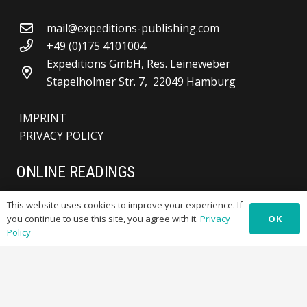
mail@expeditions-publishing.com
+49 (0)175 4101004
Expeditions GmbH, Res. Leineweber
Stapelholmer Str. 7, 22049 Hamburg
IMPRINT
PRIVACY POLICY
ONLINE READINGS
This website uses cookies to improve your experience. If
OK
you continue to use this site, you agree with it.
Privacy
Policy
Visit our readings page:
weblesung.de
Listen to our authors, listen to excerpts from
books of our current publishing program.
© EXPEDITIONS INTERNATIONAL PUBLISHING HOUSE, Verlag