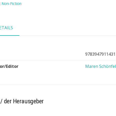
:
Non-Fiction
ETAILS
9783947911431
or/Editor
Maren Schönfe
 / der Herausgeber