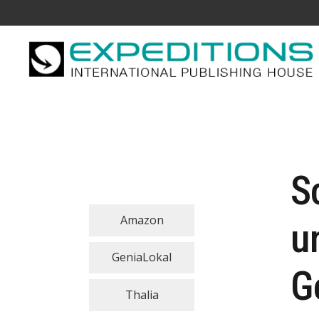
S
Amazon
u
GeniaLokal
G
Thalia