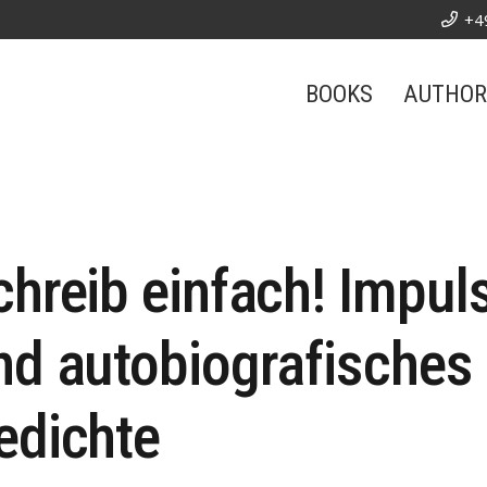
+4
BOOKS
AUTHOR
chreib einfach! Impuls
nd autobiografisches 
edichte