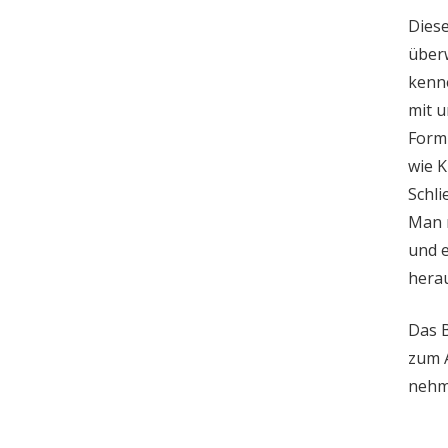
Diese
überw
kenne
mit u
Form 
wie 
Schli
Man m
und e
hera
Das B
zum A
nehme