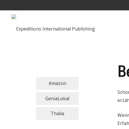
B
Amazon
Schon
GeniaLokal
erzäh
Thalia
Wenn 
Erfah