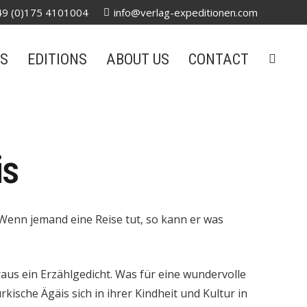
49 (0)175 4101004
info@verlag-expeditionen.com
S
EDITIONS
ABOUT US
CONTACT
is
Wenn jemand eine Reise tut, so kann er was
aus ein Erzählgedicht. Was für eine wundervolle
kische Ägäis sich in ihrer Kindheit und Kultur in