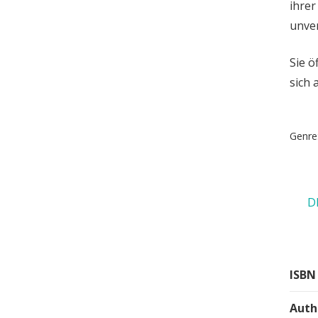
ihrer
unver
Sie ö
sich 
Genre
D
ISBN
Auth