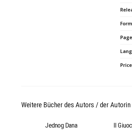
Rele
Form
Page
Lan
Price
Weitere Bücher des Autors / der Autorin
mail@expeditions-publishing.com
+49 (0)175 4101004
Jednog Dana
Il Giuo