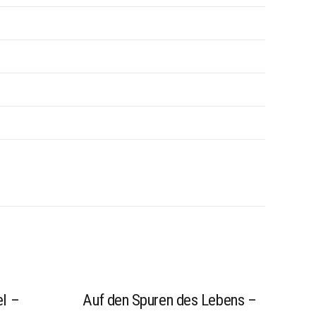
l –
Auf den Spuren des Lebens –
esung.de
 to excerpts from