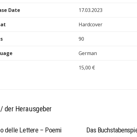
ase Date
17.03.2023
at
Hardcover
s
90
guage
German
15,00 €
ONLINE READINGS
 / der Herausgeber
co delle Lettere – Poemi
Das Buchstabenspie
Visit our readings page:
webl
Listen to our authors, listen