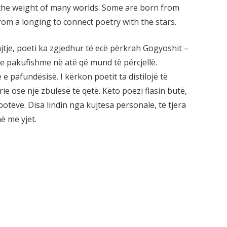
 the weight of many worlds. Some are born from
om a longing to connect poetry with the stars.
tje, poeti ka zgjedhur të ecë përkrah Gogyoshit –
e pakufishme në atë që mund të përcjellë.
e pafundësisë. I kërkon poetit ta distilojë të
e ose një zbulesë të qetë. Këto poezi flasin butë,
tëve. Disa lindin nga kujtesa personale, të tjera
ë me yjet.