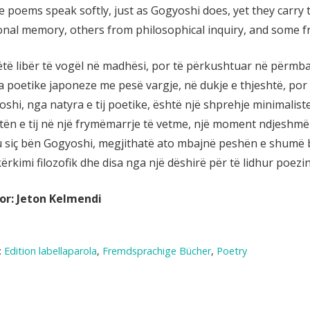
 poems speak softly, just as Gogyoshi does, yet they carry
nal memory, others from philosophical inquiry, and some fr
të libër të vogël në madhësi, por të përkushtuar në përmbaj
 poetike japoneze me pesë vargje, në dukje e thjeshtë, por 
shi, nga natyra e tij poetike, është një shprehje minimaliste 
tën e tij në një frymëmarrje të vetme, një moment ndjeshmëri
 siç bën Gogyoshi, megjithatë ato mbajnë peshën e shumë bo
ërkimi filozofik dhe disa nga një dëshirë për të lidhur poezin
or: Jeton Kelmendi
:
Edition labellaparola
,
Fremdsprachige Bücher
,
Poetry