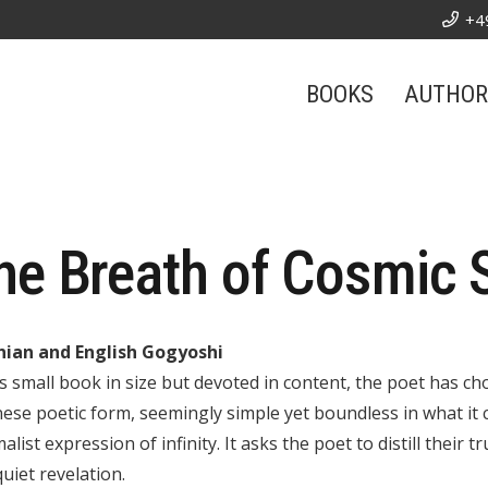
+4
BOOKS
AUTHOR
he Breath of Cosmic 
nian and English Gogyoshi
is small book in size but devoted in content, the poet has c
ese poetic form, seemingly simple yet boundless in what it c
alist expression of infinity. It asks the poet to distill their 
quiet revelation.