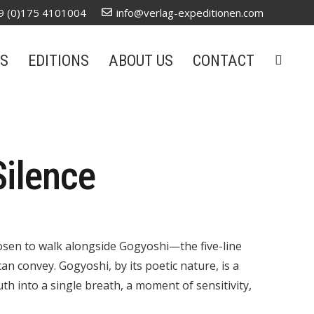
9 (0)175 4101004
info@verlag-expeditionen.com
S
EDITIONS
ABOUT US
CONTACT
Silence
hosen to walk alongside Gogyoshi—the five-line
an convey. Gogyoshi, by its poetic nature, is a
truth into a single breath, a moment of sensitivity,