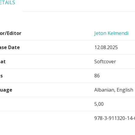
ETAILS
or/Editor
Jeton Kelmendi
ase Date
12.08.2025
at
Softcover
s
86
guage
Albanian, English
5,00
ONLINE READINGS
978-3-911320-14-