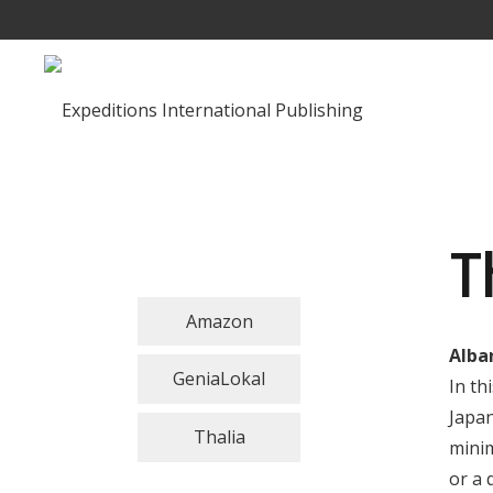
T
Amazon
Alba
GeniaLokal
In th
Japan
Thalia
minim
or a 