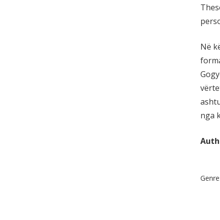
These
perso
Në kë
forma
Gogyo
vërte
ashtu
nga k
Auth
Genre